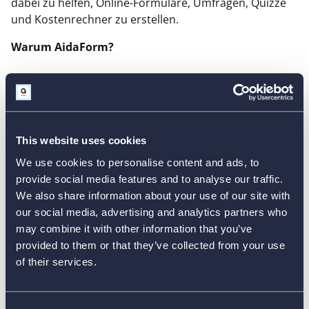
dabei zu helfen, Online-Formulare, Umfragen, Quizze
und Kostenrechner zu erstellen.
Warum AidaForm?
Umfragen und Feedbackformulare sind
1
einige unserer geschäftlichen Schwerpunkte.
Integrieren Sie markante Bewertungs-,
Skalen- und Matrixfelder in Ihre
This website uses cookies
Videofeedback-Formulare, um das Beste aus
We use cookies to personalise content and ads, to
Ihrer Umfrage herauszuholen!
provide social media features and to analyse our traffic.
We also share information about your use of our site with
Erfassen Sie bis zu 100 Rückmeldungen pro
our social media, advertising and analytics partners who
2
Monat, völlig kostenlos.
may combine it with other information that you’ve
provided to them or that they’ve collected from your use
of their services.
Die Video-Feedback-Formularvorlagen von
3
AidaForm sind anpassungsfähig und bieten
optimales Design auf allen modernen