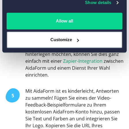
Show details
Desktop- und Mobilgeräten.
Gesammelte Antworten und Feedback-
Allow all
4
Videos werden zwei Jahre lang sicher in
Ihrem AidaForm-Konto gespeichert. Wenn Sie
die Videos automatisch bei Dropbox, Google
Customize
Drive oder einem anderen Speicherdienst
hinterlegen möchten, können Sie dies ganz
einfach mit einer
Zapier-Integration
zwischen
AidaForm und einem Dienst Ihrer Wahl
einrichten.
Mit AidaForm ist es kinderleicht, Antworten
5
zu sammeln! Fügen Sie eines der Video-
Feedback-Beispielformulare zu Ihrem
kostenlosen AidaFrom-Konto hinzu, passen
Sie Text und Farben an und integrieren Sie
Ihr Logo. Kopieren Sie die URL Ihres