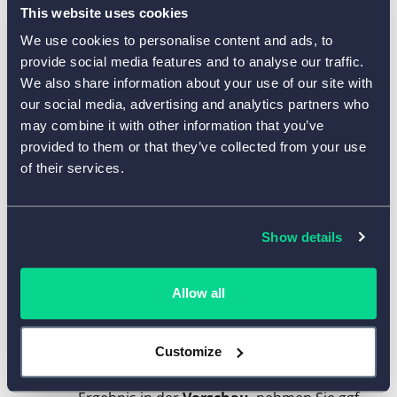
Formularelemente
und
Formular-Designer
.
This website uses cookies
Formularelemente
stellt Ihnen eine Vielzahl
We use cookies to personalise content and ads, to
von Formularfeldern zur Verfügung und der
provide social media features and to analyse our traffic.
Formular-Designer
ist ein vielseitiges
We also share information about your use of our site with
Designtool, mit dem Sie Farben,
our social media, advertising and analytics partners who
Schaltflächenstil, Schriftart, Größe und
may combine it with other information that you’ve
andere “Fassadenelemente” anpassen
provided to them or that they’ve collected from your use
können. Schon beim Anklicken der
of their services.
Schieberegler werden Sie feststellen, wie
erstaunlich einfach es ist, mit AidaForm zu
gestalten! Erstellen Sie im Handumdrehen
Show details
und ohne Aufwand ein perfektes
Urlaubsantragsformular!
Allow all
Falls Sie Ihr Logo verwenden möchten, ziehen
3
Sie das Element
Mediendatei
an die Stelle,
Customize
wo Ihr Logo angezeigt werden soll und laden
Sie ein Bild hoch. Überprüfen Sie das