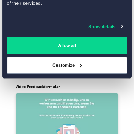
of their services.
Show details
Allow all
Vorlage verwenden
Customize
Video-Feedbackformular