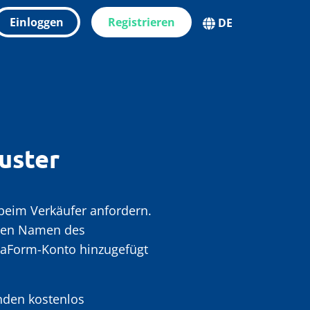
Einloggen
Registrieren
DE
uster
beim Verkäufer anfordern.
, den Namen des
daForm-Konto hinzugefügt
nden kostenlos