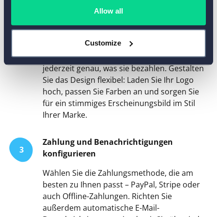
Fügen Sie Produktnamen, Größen, Farben
Allow all
oder Mengen hinzu. Mit dem
Kalkulationsfeld
können Sie Summen
Customize
automatisch berechnen und anzeigen lassen
– so wissen Ihre Kundinnen und Kunden
jederzeit genau, was sie bezahlen. Gestalten
Sie das Design flexibel: Laden Sie Ihr Logo
hoch, passen Sie Farben an und sorgen Sie
für ein stimmiges Erscheinungsbild im Stil
Ihrer Marke.
Zahlung und Benachrichtigungen
3
konfigurieren
Wählen Sie die Zahlungsmethode, die am
besten zu Ihnen passt – PayPal, Stripe oder
auch Offline-Zahlungen. Richten Sie
außerdem automatische E-Mail-