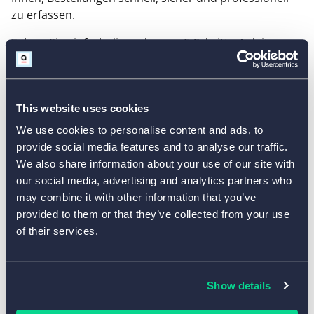
zu erfassen.
Folgen Sie einfach dieser kurzen 5-Schritte-Anleitung,
um Ihre zeitlich begrenzte Verkaufsaktion im
Handumdrehen einzurichten.
This website uses cookies
Vorlage zu Ihrem Konto hinzufügen
1
We use cookies to personalise content and ads, to
Klicken Sie auf
Vorlage verwenden
und
provide social media features and to analyse our traffic.
melden Sie sich in Ihrem AidaForm-Konto an.
We also share information about your use of our site with
Wenn Sie noch keines haben, ist die
our social media, advertising and analytics partners who
Registrierung in weniger als einer Minute
may combine it with other information that you’ve
erledigt. Nach dem Login öffnet sich das
provided to them or that they’ve collected from your use
Formular automatisch im Bereich
Builder
of their services.
und ist bereit für Ihre individuelle Anpassung.
Formularfelder für Ihre Produkte anpassen
Show details
2
Passen Sie die Vorlage an Ihr Sortiment an.