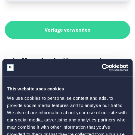
Vorlage verwenden
Schaffen Sie ein überragendes
Lernerlebnis mit den
Expertenfunktionen
This website uses cookies
We use cookies to personalise content and ads, to
Nutzen Sie die leistungsstarken Expertenfunktionen,
provide social media features and to analyse our traffic.
um einen einfachen Grammatiktest in ein
We also share information about your use of our site with
fortschrittliches Lehr- und Lead-Generierung-Tool zu
our social media, advertising and analytics partners who
verwandeln. Sehen Sie sich unser
interaktives
may combine it with other information that you’ve
Grammatik-Quiz
als Beispiel an.
provided to them or that they’ve collected from your use