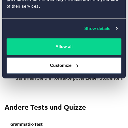
of their services.
Zählen Sie die Punkte automatisch und zeigen Sie
denjenigen, die alles richtig gemacht haben,
benutzerdefinierte Ergebnisseiten mit Lerntipps
und Lob an.
Show details
Erstellen Sie ein unterhaltsames Quiz und zeigen
Sie die richtigen Antworten mit Erklärungen nach
Allow all
jeder Frage an.
Erstellen Sie benutzerdefinierte “Dankeschön”-
Customize
Seiten mit Kursabonnement-Angeboten und
sammeln Sie die Kontakte potenzieller Studenten.
Andere Tests und Quizze
Grammatik-Test