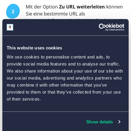
Mit der Option
Zu URL weiterleiten
können
2
Sie eine bestimmte URL als
benutzerdefinierte Danke-Seite festlegen. Sie
können sogar die Weiterleitung zu einem
anderen AidaForm-Formular einrichten.
This website uses cookies
Mit der Option
Conditional Logic
können Sie
3
We use cookies to personalise content and ads, to
verschiedene Weiterleitungen festlegen, die
provide social media features and to analyse our traffic.
von den Antworten Ihrer Befragten
We also share information about your use of our site with
abhängen.
our social media, advertising and analytics partners who
may combine it with other information that you’ve
Gefällt Ihnen die Vorlage? Dann klicken Sie auf die
provided to them or that they’ve collected from your use
Schaltfläche
Vorlage verwenden
, um das Beste aus
of their services.
Ihrem Kontaktformular herauszuholen!
Show details
Drei Ideen für die