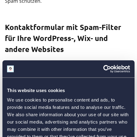
Spam schützen.
Kontaktformular mit Spam-Filter
für Ihre WordPress-, Wix- und
andere Websites
Unabhängig davon, welche Website-Plattform oder
Software Sie verwenden, können Sie ein mit AidaForm
erstelltes Kontaktformular problemlos in Ihre Website
einbetten.
This website uses cookies
We use cookies to personalise content and ads, to
provide social media features and to analyse our traffic.
Warum Sie AidaForm verwenden sollten,
We also share information about your use of our site with
our social media, advertising and analytics partners who
um ein spamfreies Kontaktformular für Ihre
may combine it with other information that you’ve
WordPress-Website (oder jede andere) zu
provided to them or that they’ve collected from your use