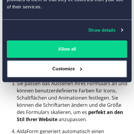
erstellen:
of their services.
Sie erstellen ein
WordPress-kompatibles
Show details
Kontaktformular
mit reCAPTCHA in wenigen
Minuten. Alle in AidaForm erstellten Formulare
sind standardmäßig für die Verwendung auf
Allow all
Desktop- und Mobilgeräten optimiert.
Sie erstellen ein benutzerdefiniertes
Customize
Kontaktformular, das
Felder Ihrer Wahl
enthält.
Sie passen das Aussehen Ihres Formulars an und
können benutzerdefinierte Farben für Icons,
Schaltflächen und Animationen festlegen. Sie
können die Schriftarten ändern und die Größe
des Formulars skalieren, um es
perfekt an den
Stil Ihrer Website
anzupassen.
AidaForm generiert automatisch einen