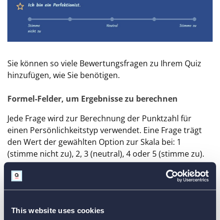
Sie können so viele Bewertungsfragen zu Ihrem Quiz
hinzufügen, wie Sie benötigen.
Formel-Felder, um Ergebnisse zu berechnen
Jede Frage wird zur Berechnung der Punktzahl für
einen Persönlichkeitstyp verwendet. Eine Frage trägt
den Wert der gewählten Option zur Skala bei: 1
(stimme nicht zu), 2, 3 (neutral), 4 oder 5 (stimme zu).
Unser Quizbeispiel hat 36 Fragen. Sie werden
verwendet, um die Ergebnisse für neun
Persönlichkeitstypen zu berechnen: Typ 1, Typ 2, Typ 3,
… Typ 9. Vier Fragen für jeden Persönlichkeitstyp.
This website uses cookies