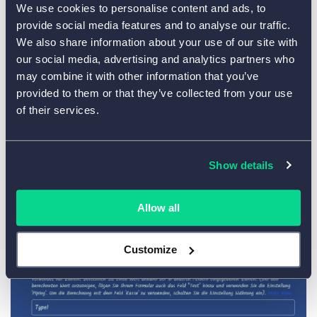
We use cookies to personalise content and ads, to
Um eine Punktzahl für einen Persönlichkeitstyp zu
provide social media features and to analyse our traffic.
berechnen, müssen wir das Feld Formel verwenden,
We also share information about your use of our site with
das die Werte aus vier Fragen addiert.
our social media, advertising and analytics partners who
Mit dem Formel-Feld ist es sehr einfach, eine Punktzahl
may combine it with other information that you’ve
zu berechnen:
provided to them or that they’ve collected from your use
of their services.
Fügen Sie das Formel-Feld zu Ihrem Formular
hinzu.
Show details
Benennen Sie das Feld.
Verwenden Sie die @-Funktion, um die Summe
Allow all
aus den beitragenden Feldern zu berechnen.
Customize