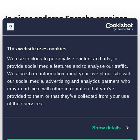
In einer anderen Sprache anzeigen
English
This website uses cookies
In 25 Sekunden werden Sie auf die englische Version
We use cookies to personalise content and ads, to
dieser Seite weitergeleitet.
provide social media features and to analyse our traffic.
We also share information about your use of our site with
our social media, advertising and analytics partners who
may combine it with other information that you’ve
provided to them or that they’ve collected from your use
of their services.
FORMULARFUNKTIONEN
Formulare mit Logik-Sprüngen
VORLAGEN NACH BRANCHE
Show details
Formulare mit Ein-/Ausblenden
Formulare im Typeform-Stil
Vorlagen für Bildung & Training